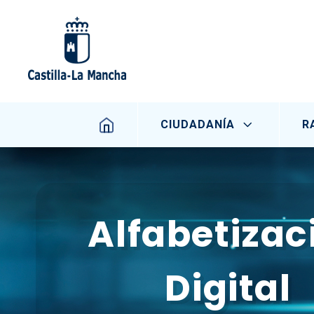
Pasar al contenido principal
Navegación principal
CIUDADANÍA
R
Alfabetizac
Digital