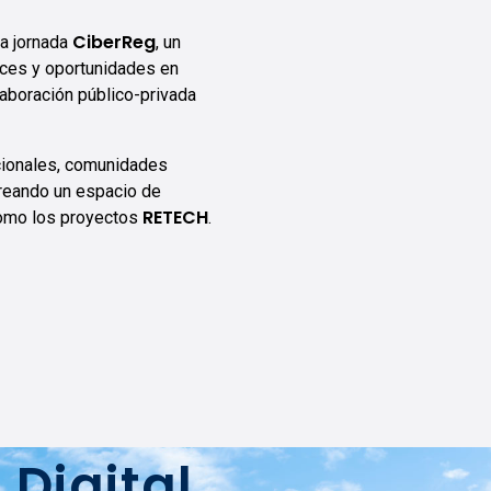
CiberReg
a jornada
, un
ances y oportunidades en
laboración público-privada
ucionales, comunidades
creando un espacio de
RETECH
 como los proyectos
.
 Digital