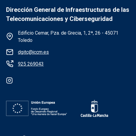
Dirección General de Infraestructuras de las
Telecomunicaciones y Ciberseguridad
Información de la institución
Edificio Cemar, Pza. de Grecia, 1, 2ª, 26 - 45071
Toledo
dgitc@jccm.es
925 269043
Redes sociales institución