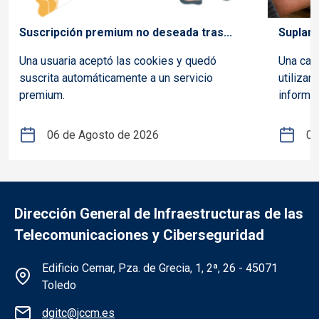
Suscripción premium no deseada tras...
Suplant
Una usuaria aceptó las cookies y quedó
Una cam
suscrita automáticamente a un servicio
utilizan
premium.
informac
06 de Agosto de 2026
03
Dirección General de Infraestructuras de las
Telecomunicaciones y Ciberseguridad
Información de la institución
Edificio Cemar, Pza. de Grecia, 1, 2ª, 26 - 45071
Toledo
dgitc@jccm.es