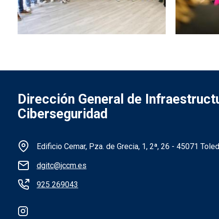
Dirección General de Infraestruc
Ciberseguridad
Información de la institución
Edificio Cemar, Pza. de Grecia, 1, 2ª, 26 - 45071 Tole
dgitc@jccm.es
925 269043
Redes sociales institución