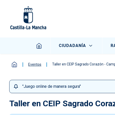
Pasar al contenido principal
Navegación principal
CIUDADANÍA
R
Taller en CEIP Sagrado Corazón - Camp
Eventos
"Juego online de manera segura"
Taller en CEIP Sagrado Cora