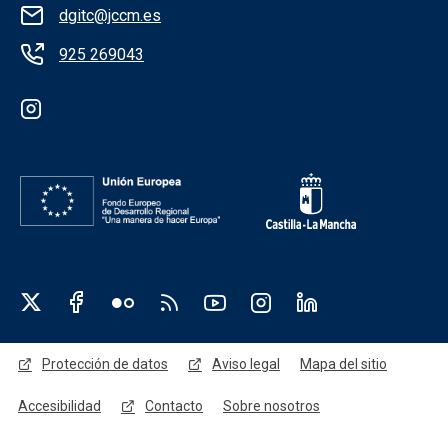
dgitc@jccm.es
925 269043
Redes sociales institución
Redes sociales JCCM
Menú legal
Protección de datos
Aviso legal
Mapa del sitio
Accesibilidad
Contacto
Sobre nosotros