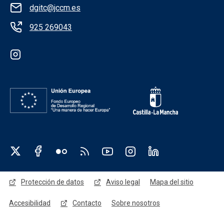
dgitc@jccm.es
925 269043
Redes sociales institución
Redes sociales JCCM
Menú legal
Protección de datos
Aviso legal
Mapa del sitio
Accesibilidad
Contacto
Sobre nosotros